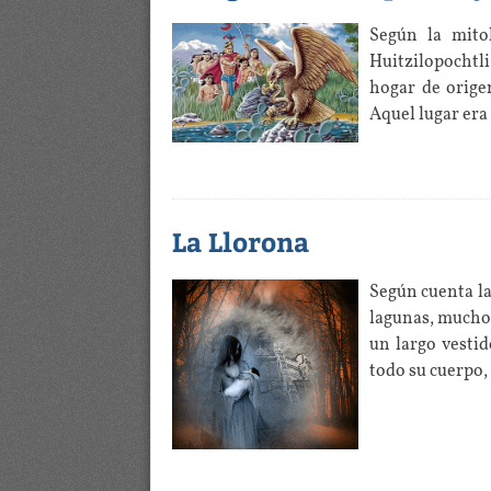
Según la mito
Huitzilopochtli
hogar de orige
Aquel lugar era
La Llorona
Según cuenta la
lagunas, muchos
un largo vesti
todo su cuerpo,