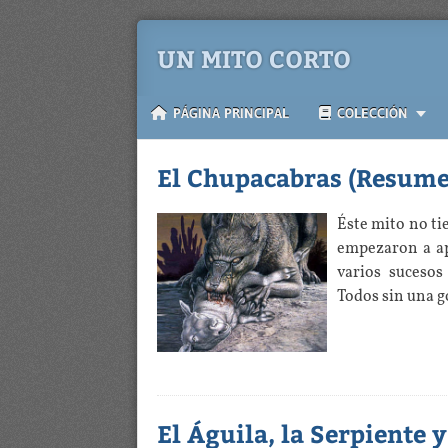
UN MITO CORTO
PÁGINA PRINCIPAL
COLECCIÓN
El Chupacabras (Resume
Éste mito no ti
empezaron a ap
varios sucesos
Todos sin una g
El Águila, la Serpiente y