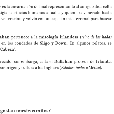
ue es la encarnación del mal representando al antiguo dios celta
exigía sacrificios humanos anuales y quien era venerado hasta
su veneración y volvió con un aspecto más terrenal para buscar
lahan
pertenece a la
mitología irlandesa
(
reino de las hadas
o en los condados de
Sligo y Down
. En algunos relatos, se
n Cabeza
".
recido, sin embargo, cada el
Dullahan
procede de
Irlanda
,
or origen y cultura a los Ingleses (
Estados Unidos o México
).
e gustan nuestros mitos?