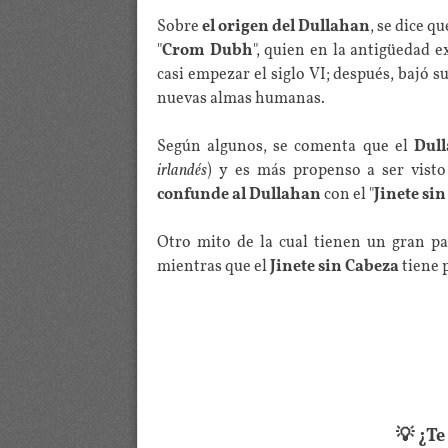
Sobre
el origen del Dullahan
, se dice q
"
Crom Dubh
", quien en la antigüedad 
casi empezar el siglo VI; después, bajó 
nuevas almas humanas.
Según algunos, se comenta que el
Dul
irlandés
) y es más propenso a ser vist
confunde al Dullahan
con el "
Jinete si
Otro mito de la cual tienen un gran pa
mientras que el
Jinete sin Cabeza
tiene p
💡 ¿T