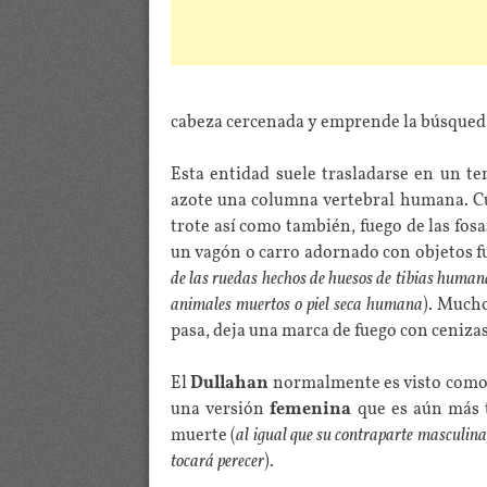
cabeza cercenada y emprende la búsqueda 
Esta entidad suele trasladarse en un t
azote una columna vertebral humana. Cu
trote así como también, fuego de las fosa
un vagón o carro adornado con objetos f
de las ruedas hechos de huesos de tibias humanas,
animales muertos o piel seca humana
). Much
pasa, deja una marca de fuego con ceniz
El
Dullahan
normalmente es visto como
una versión
femenina
que es aún más t
muerte (
al igual que su contraparte masculina,
tocará perecer
).