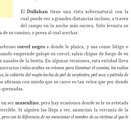
El
Dullahan
tiene una vista sobrenatural con la
cual puede ver a grandes distancias incluso, a travez
del campo en la noche más oscura. Sólo levanta su
de su camino, o presa al cual acechar.
enebroso
corcel negro
a donde le plazca, y usa como látigo o
ando emprende galope su corcel, salen chipas de fuego de su
s nasales de la bestia. En algunas versiones, esta entidad lleva
unerarios (
velas ocultas en cráneos para iluminar el camino, los radios
 la cubierta del vagón hecha de piel de serpientes, piel seca y pútrida de
os afirman con miedo que su carro es tan veloz que por donde
as quemadas.
 un ser
masculino
, pero hay ocasiones donde se le es avistada
errible. Si alguien las llega a ver, anuncian la cercanía de la
 pero con la diferencia de no mencionar el nombre de su víctima al que le